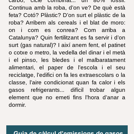
carbó, cicle combinat... un 80% fòssil.
Continua amb la roba, d’on ve? De què està
feta? Cotó? Plàstic? D’on surt el plàstic de la
roba? Arribem als cereals i el blat de moro:
on i com es conrea? Com arriba a
Catalunya? Quin fertilitzant es fa servir i d’on
surt (gas natural)? I així anem fent, el patinet
o cotxe o metro, la vedella del dinar i el metà
i el pinso, les bledes i el malbaratament
alimentari, el paper de l’escola i el seu
reciclatge, l’edifici on fa les extraescolars o la
classe, l’aire condicionat quan fa calor i els
gasos refrigerants... difícil trobar algun
element que no emeti fins l’hora d’anar a
dormir.