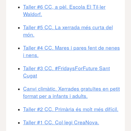
Taller #6 CC, a pèl. Escola El Til·ler
Waldorf.
Taller #5 CC. La xerrada més curta del
món.
Taller #4 CC. Mares i pares fent de nenes
i nens.
Taller #3 CC. #FridaysForFuture Sant
Cugat
Canvi climàtic. Xerrades gratuïtes en petit
format per a infants i adults.
Taller #2 CC. Primària és molt més difícil.
Taller #1 CC. Col·legi CreaNova.