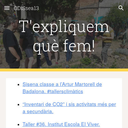
ODiSsea13
Skip to main content
Skip to navigation
T'expliquem
què fem!
Sisena classe a l’Artur Martorell de
Badalona. #tallersclimàtics
“Inventari de CO2” i sis activitats més per
a secundària.
Taller #36. Institut Escola El Viver.