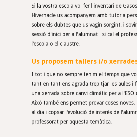
Si la vostra escola vol fer l'inventari de Gaso
Hivernacle us acompanyem amb tutoria pers
sobre els dubtes que us vagin sorgint, i sov
sessió d'inici per a l'alumnat i si cal el profe
l'escola o el claustre.
Us proposem tallers i/o xerrade
I tot i que n
o sempre tenim el temps que vo
tant en tant ens agrada trepitjar les aules i f
una xerrada sobre canvi climàtic per a l'ESO o
Això també ens permet provar coses noves,
al dia i copsar l'evolució de interès de l'alumn
professorat per aquesta temàtica.