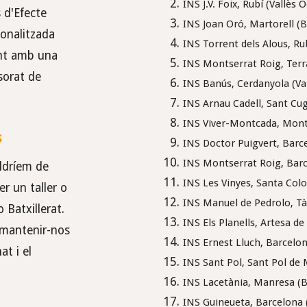
INS J.V. Foix, Rubí (Vallès 
s d'Efecte
INS Joan Oró, Martorell (B
onalitzada
INS Torrent dels Alous, Rub
int amb una
INS Montserrat Roig, Terra
ssorat de
INS Banús, Cerdanyola (Val
INS Arnau Cadell, Sant Cug
INS Viver-Montcada, Montc
s
INS Doctor Puigvert, Barc
INS Montserrat Roig, Barc
ldríem de
INS Les Vinyes, Santa Co
er un taller o
INS Manuel de Pedrolo, Tàr
 Batxillerat.
INS Els Planells, Artesa d
 mantenir-nos
INS Ernest Lluch, Barcelon
at i el
INS Sant Pol, Sant Pol de
INS Lacetània, Manresa (
INS Guineueta, Barcelona 