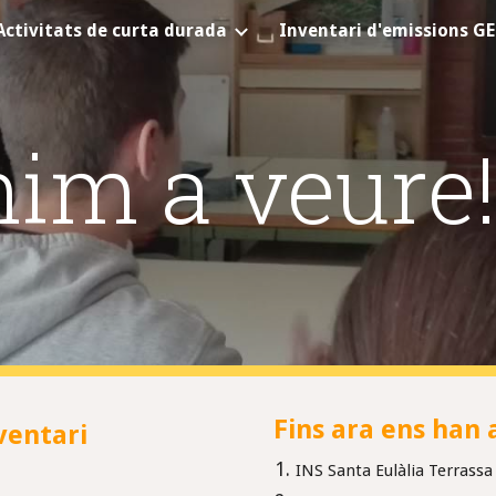
Activitats de curta durada
Inventari d'emissions G
ip to main content
Skip to navigat
im a veure
Fins ara ens han a
ventari
INS Santa Eulàlia Terrassa 