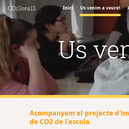
ODiSsea13
Inici
Us venim a veure!
Sk
Us ven
Acompanyem el projecte d'in
de CO2 de l'escola