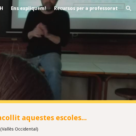
EH
Ens expliquem!
Recursos per a professorat
ion
!
collit aquestes escoles...
(Vallès Occidental)