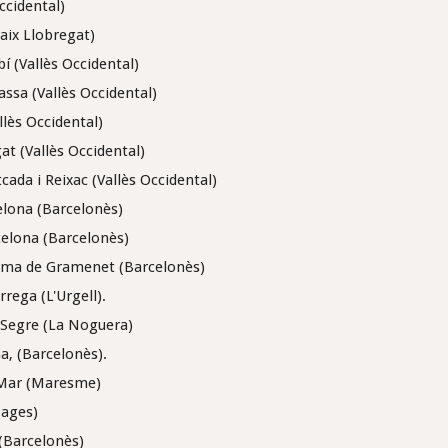
Occidental)
aix Llobregat)
í (Vallès Occidental)
ssa (Vallès Occidental)
lès Occidental)
at (Vallès Occidental)
ada i Reixac (Vallès Occidental)
elona (Barcelonès)
elona (Barcelonès)
loma de Gramenet (Barcelonès)
rega (L'Urgell).
e Segre (La Noguera)
a, (Barcelonès).
 Mar (Maresme)
Bages)
(Barcelonès)